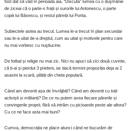
fost dat să văd în perioada aia. “Discuta” lumea cu o duşmănie
de ziceai că o parte-s frații și surorile lui Antonescu, o parte
copiii lui Băsescu, și restul părinții lui Ponta.
Subiectele astea au trecut. Lumea le-a trecut în plan secundar
sau le-a uitat de-a dreptul, cum au uitat şi motivele pentru care
nu mai vorbesc cu nuştiucine.
De fotbal și religie nu mai zic. Nici nu apuci să zici două cuvinte,
că ți-ai și pierdut 3 prieteni, iar dacă termini propoziția deja ai 2
asasini la scară, plătiți din cheta populară.
Când am devenit așa de învrăjbiți? Când am devenit cu toții
activiști și militanți? De ce nu putem avea fiecare părerile și
convingerile proprii, fără să intrăm cu picioarele peste ale altora?
Cu ce ne face asta mai buni?
Cumva, democrația ne place atunci când ne bucurăm de