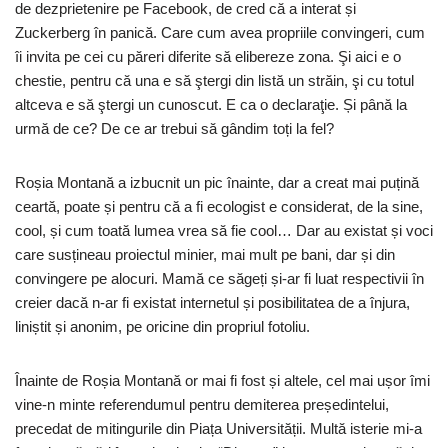
de dezprietenire pe Facebook, de cred că a interat și
Zuckerberg în panică. Care cum avea propriile convingeri, cum
îi invita pe cei cu păreri diferite să elibereze zona. Şi aici e o
chestie, pentru că una e să ştergi din listă un străin, şi cu totul
altceva e să ştergi un cunoscut. E ca o declaraţie. Și până la
urmă de ce? De ce ar trebui să gândim toți la fel?
Roșia Montană a izbucnit un pic înainte, dar a creat mai puțină
ceartă, poate și pentru că a fi ecologist e considerat, de la sine,
cool, și cum toată lumea vrea să fie cool… Dar au existat și voci
care susțineau proiectul minier, mai mult pe bani, dar și din
convingere pe alocuri. Mamă ce săgeți și-ar fi luat respectivii în
creier dacă n-ar fi existat internetul și posibilitatea de a înjura,
liniștit și anonim, pe oricine din propriul fotoliu.
Înainte de Roșia Montană or mai fi fost și altele, cel mai ușor îmi
vine-n minte referendumul pentru demiterea președintelui,
precedat de mitingurile din Piața Universității. Multă isterie mi-a