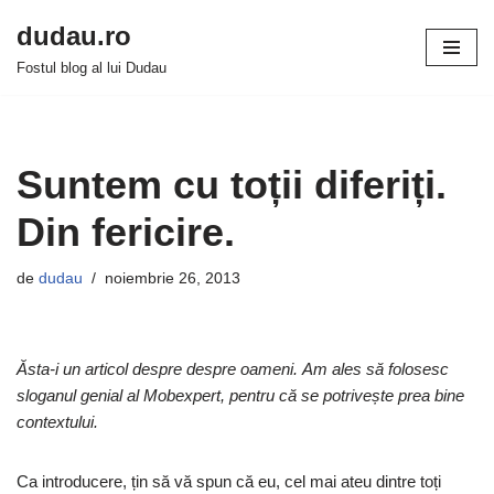
dudau.ro
Sari
Fostul blog al lui Dudau
la
conținut
Suntem cu toții diferiți.
Din fericire.
de
dudau
noiembrie 26, 2013
Ăsta-i un articol despre despre oameni. Am ales să folosesc
sloganul genial al Mobexpert, pentru că se potrivește prea bine
contextului.
Ca introducere, țin să vă spun că eu, cel mai ateu dintre toți